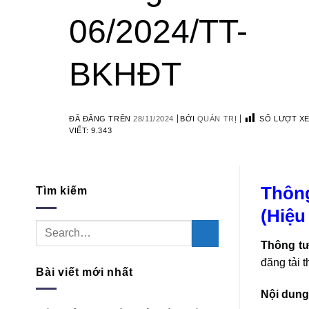
06/2024/TT-
BKHĐT
ĐÃ ĐĂNG TRÊN
28/11/2024
BỞI
QUẢN TRỊ
SỐ LƯỢT
VIẾT:
9.343
Thông
Tìm kiếm
chính 
Thông t
cung cấp
Bài viết mới nhất
Nội dung 