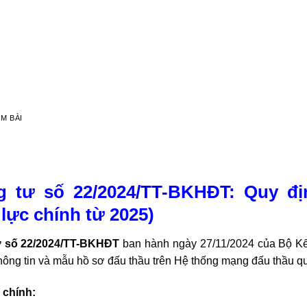
 XEM BÀI
 tư số 22/2024/TT-BKHĐT: Quy định mớ
từ 2025)
ư số 22/2024/TT-BKHĐT
ban hành ngày 27/11/2024 của B
, đăng tải thông tin và mẫu hồ sơ đấu thầu trên Hệ thống 
chính: