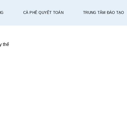
G
CÀ PHÊ QUYẾT TOÁN
TRUNG TÂM ĐÀO TẠO
 thay
ế