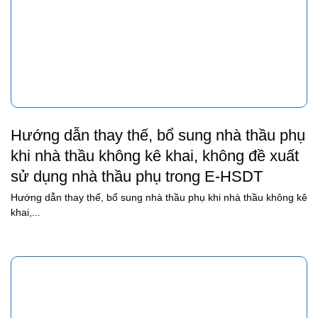
Hướng dẫn thay thế, bổ sung nhà thầu phụ
khi nhà thầu không kê khai, không đề xuất
sử dụng nhà thầu phụ trong E-HSDT
Hướng dẫn thay thế, bổ sung nhà thầu phụ khi nhà thầu không kê
khai,...