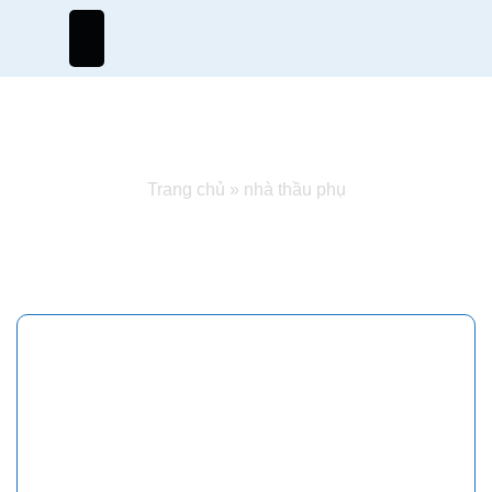
Chuyển
đến
nội
dung
LƯU TRỮ THẺ:
NHÀ THẦU PHỤ
Trang chủ
»
nhà thầu phụ